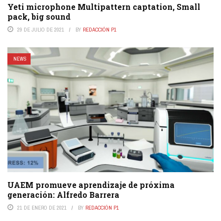
Yeti microphone Multipattern captation, Small
pack, big sound
29 DE JULIO DE 2021
BY
REDACCIÓN P1
NEWS
UAEM promueve aprendizaje de próxima
generación: Alfredo Barrera
21 DE ENERO DE 2021
BY
REDACCIÓN P1