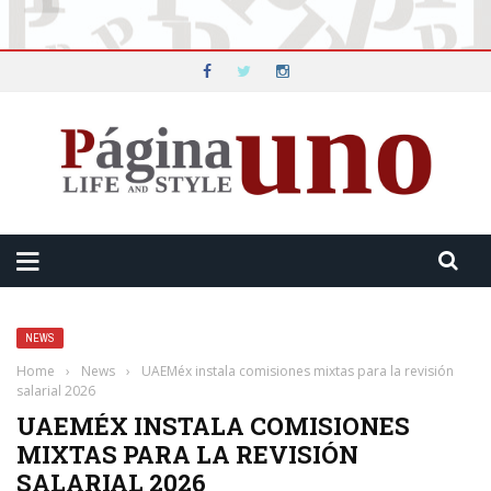
NEWS
Home
›
News
›
UAEMéx instala comisiones mixtas para la revisión
salarial 2026
UAEMÉX INSTALA COMISIONES
MIXTAS PARA LA REVISIÓN
SALARIAL 2026