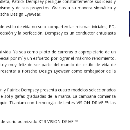
 atleta, Patrick Dempsey persigue constantemente sus ideas y
 mismo y de sus proyectos. Gracias a su manera simpática y
orsche Design Eyewear.
 de estilo de vida no solo comparten las mismas iniciales, PD,
recisión y la perfección. Dempsey es un conductor entusiasta
i vida. Ya sea como piloto de carreras o copropietario de un
pecial por mí y un esfuerzo por lograr el máximo rendimiento,
oy muy feliz de ser parte del mundo del estilo de vida de
epresentar a Porsche Design Eyewear como embajador de la
n y Patrick Dempsey presenta cuatro modelos seleccionados
de sol y gafas graduadas de la marca. La campaña comienza
quid Titanium con tecnología de lentes VISION DRIVE ™: las
a de vidrio polarizado XTR VISION DRIVE ™