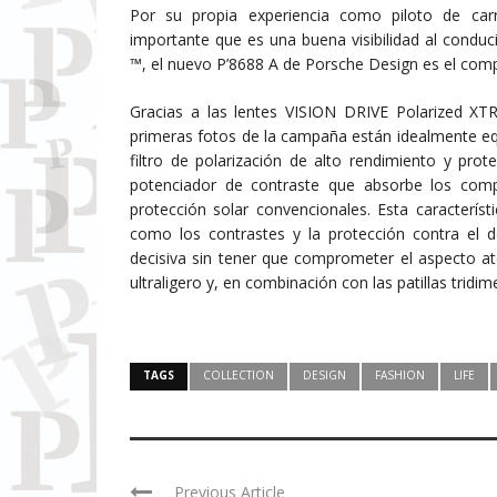
Por su propia experiencia como piloto de ca
importante que es una buena visibilidad al conduc
™, el nuevo P’8688 A de Porsche Design es el comp
Gracias a las lentes VISION DRIVE Polarized XTR,
primeras fotos de la campaña están idealmente eq
filtro de polarización de alto rendimiento y pr
potenciador de contraste que absorbe los com
protección solar convencionales. Esta caracterís
como los contrastes y la protección contra el d
decisiva sin tener que comprometer el aspecto a
ultraligero y, en combinación con las patillas tridi
TAGS
COLLECTION
DESIGN
FASHION
LIFE
Previous Article