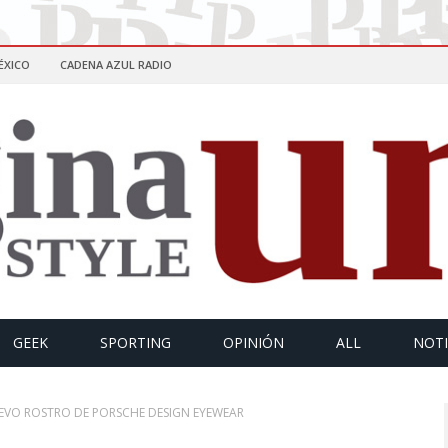
ÉXICO
CADENA AZUL RADIO
GEEK
SPORTING
OPINIÓN
ALL
NOTI
EVO ROSTRO DE PORSCHE DESIGN EYEWEAR