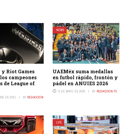
NEWS
 y Riot Games
UAEMéx suma medallas
 los campeones
en futbol rápido, frontón y
s de League of
pádel en ANUIES 2026
6 DE MAYO DE 2026
BY
REDACCIÓN P1
BRE DE 2021
BY
REDACCIÓN
LIFE