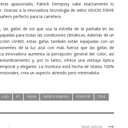
rreras apasionado, Patrick Dempsey sabe exactamente lo
ir. Gracias a la innovadora tecnología de vidrio VISION DRIVE
añero perfecto para la carretera.
 las gafas de sol que usa la estrella de la pantalla en las
uipadas para todas las condiciones climáticas. Además de un
otección UV400, estas gafas también están equipadas con un
ponentes de la luz azul con más fuerza que las gafas de
tica innovadora aumenta la percepción general del color, así
eslumbramiento y, por lo tanto, ofrece una ventaja óptica
temporal y elegante. La montura está hecha de titanio 100%
mensionales, crea un aspecto atrevido pero minimalista.
LUJO
P1
PÁGIN
PATRICK DEMPSEY
PORSCHE
STYLE
Next Article