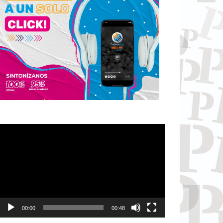
Reproductor
de
vídeo
00:00
00:48