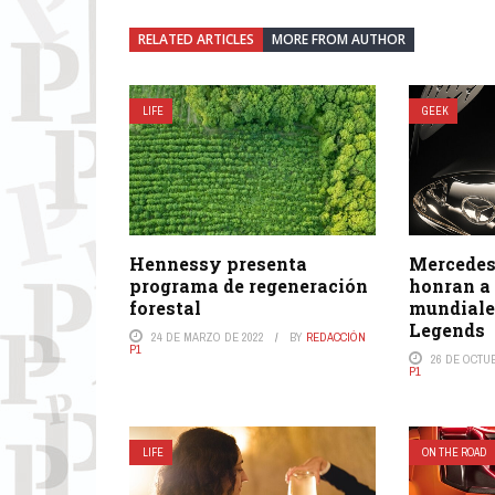
RELATED ARTICLES
MORE FROM AUTHOR
LIFE
GEEK
Hennessy presenta
Mercedes
programa de regeneración
honran a
forestal
mundiale
Legends
24 DE MARZO DE 2022
BY
REDACCIÓN
P1
26 DE OCTU
P1
LIFE
ON THE ROAD