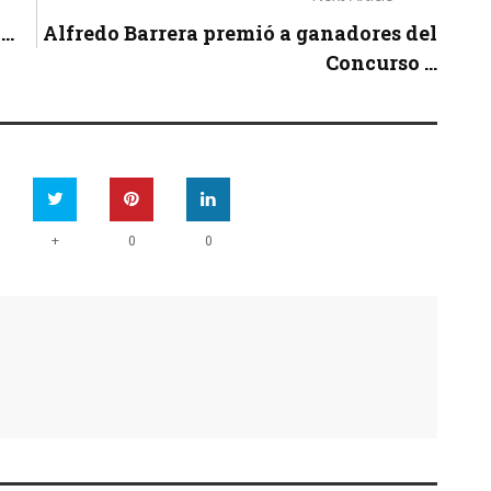
..
Alfredo Barrera premió a ganadores del
Concurso ...
+
0
0