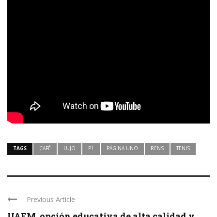
TAGS
CAFÉ
LUJO
P1
PÁGINA UNO
RENS
TENIS
Previous Article
UAEM, opción educativa de alta calidad y ...