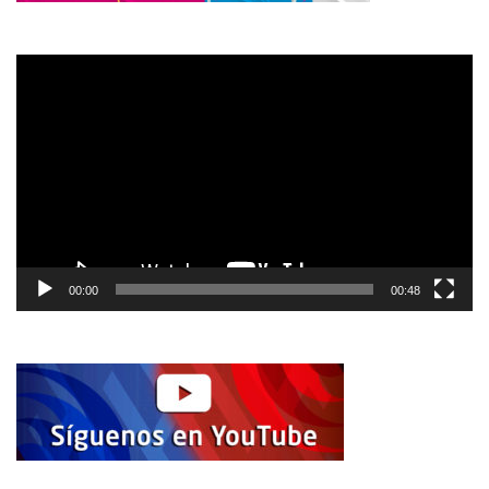
Reproductor
de
vídeo
00:00
00:48