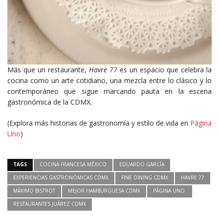
Más que un restaurante,
Havre 77
es un espacio que celebra la
cocina como un arte cotidiano, una mezcla entre lo clásico y lo
contemporáneo que sigue marcando pauta en la escena
gastronómica de la CDMX.
(Explora más historias de gastronomía y estilo de vida en
Página
Uno
)
TAGS
COCINA FRANCESA MÉXICO
EDUARDO GARCÍA
EXPERIENCIAS GASTRONÓMICAS CDMX
FINE DINING CDMX
HAVRE 77
MÁXIMO BISTROT
MEJOR HAMBURGUESA CDMX
PÁGINA UNO.
RESTAURANTES JUÁREZ CDMX