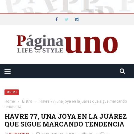
BISTRO
Home
›
Bistro
›
Havre 77, una joya en la Juárez que sigue marcando
tendencia
HAVRE 77, UNA JOYA EN LA JUÁREZ
QUE SIGUE MARCANDO TENDENCIA