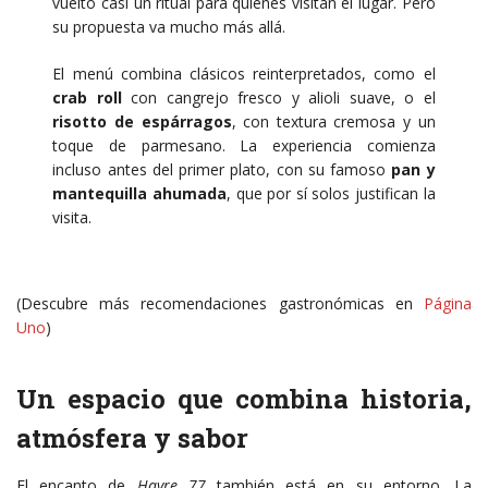
vuelto casi un ritual para quienes visitan el lugar. Pero
su propuesta va mucho más allá.
El menú combina clásicos reinterpretados, como el
crab roll
con cangrejo fresco y alioli suave, o el
risotto de espárragos
, con textura cremosa y un
toque de parmesano. La experiencia comienza
incluso antes del primer plato, con su famoso
pan y
mantequilla ahumada
, que por sí solos justifican la
visita.
(Descubre más recomendaciones gastronómicas en
Página
Uno
)
Un espacio que combina historia,
atmósfera y sabor
El encanto de
Havre 77
también está en su entorno. La