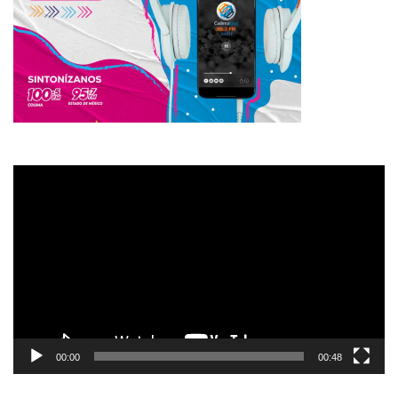
Reproductor
de
vídeo
00:00
00:48