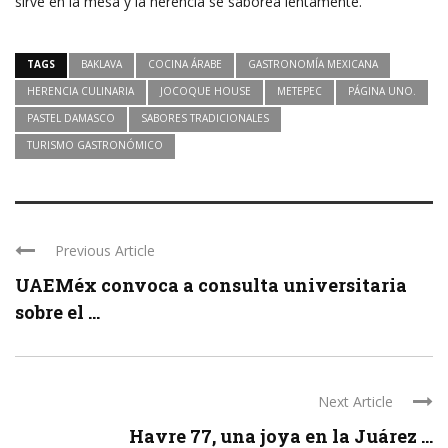
sirve en la mesa y la herencia se saborea lentamente.
TAGS
BAKLAVA
COCINA ÁRABE
GASTRONOMÍA MEXICANA
HERENCIA CULINARIA
JOCOQUE HOUSE
METEPEC
PÁGINA UNO.
PASTEL DAMASCO
SABORES TRADICIONALES
TURISMO GASTRONÓMICO
Previous Article
UAEMéx convoca a consulta universitaria
sobre el ...
Next Article
Havre 77, una joya en la Juárez ...