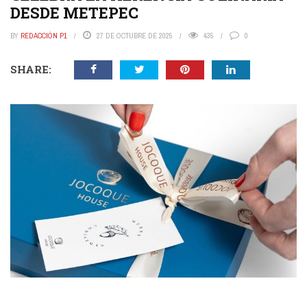
DESDE METEPEC
BY
REDACCIÓN P1
27 DE OCTUBRE DE 2025
435
0
SHARE: