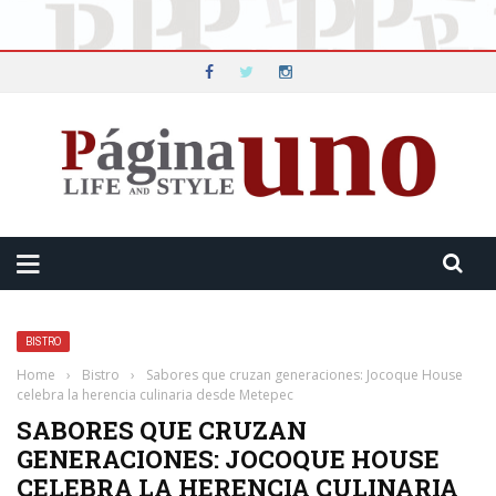
BISTRO
Home
›
Bistro
›
Sabores que cruzan generaciones: Jocoque House
celebra la herencia culinaria desde Metepec
SABORES QUE CRUZAN
GENERACIONES: JOCOQUE HOUSE
CELEBRA LA HERENCIA CULINARIA