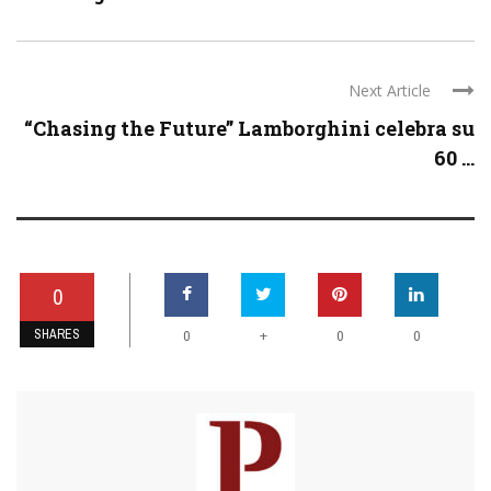
Next Article
“Chasing the Future” Lamborghini celebra su
60 ...
0
SHARES
+
0
0
0