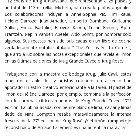
112 chefs de Krug Ambassade, que representan a 25 países y
un total de 113 estrellas Michelin, han creado platos originales.
Los colaboradores incluyen a Anne-Sophie Pic, Tim Raue,
Hélène Darroze, Juan Amador, Umberto Bombana, Guillaume
Galliot, Enrico Bartolini, Hiroyuki Kanda, Tristin Farmer, Björn
Frantzén, Pepijn Vanden Abeele, Aldo Sohm, por nombrar solo
algunos. Sus recetas han sido publicadas en un libro de cocina
verdaderamente notable titulado “ The Zest is Yet to Come ”,
que arroja luz sobre las notas excepcionales que revela el limón
en las últimas ediciones de Krug Grande Cuvée o Krug Rosé.
Trabajando con la maestra de bodega Krug, Julie Cavil, estos
maestros establecidos y artistas culinarios en ascenso han
aportado un estilo creativo emocionante a la tarea. El pastel de
limón de Hélène Darroze, por ejemplo, combina a la perfección
con los aromas cítricos maduros de Krug Grande Cuvée 171ª
edición. La lubina asada, con beurre blanc de lima, caviar y limas
dedo de Nina Compton resalta maravillosamente la intensa
frescura de la 27ª edición de Krug Rosé. ¡Y el limón trampantojo
reconstituido de Arnaud Lallement es una auténtica maravilla!