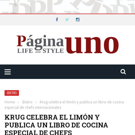
BISTRO
Home
›
Bistro
›
Krug celebra el limón y publica un libro de cocina
especial de chefs internacionales
KRUG CELEBRA EL LIMÓN Y
PUBLICA UN LIBRO DE COCINA
ESPECIAL DE CHEFS