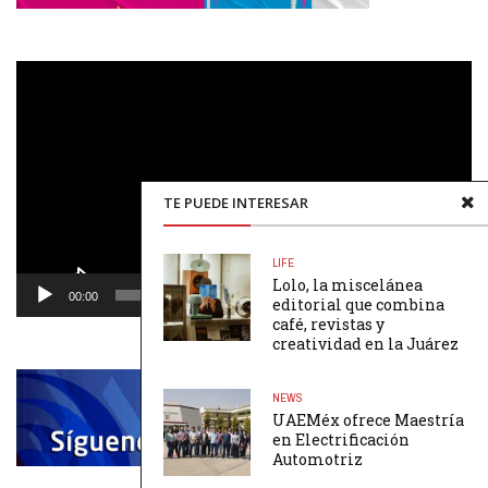
Reproductor
de
vídeo
TE PUEDE INTERESAR
LIFE
Lolo, la miscelánea
00:00
00:48
editorial que combina
café, revistas y
creatividad en la Juárez
NEWS
UAEMéx ofrece Maestría
en Electrificación
Automotriz