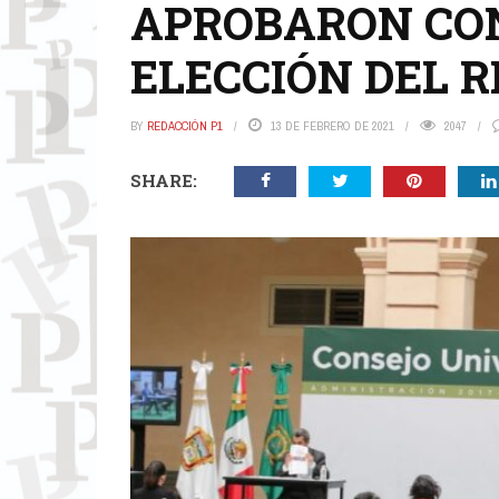
APROBARON CO
ELECCIÓN DEL 
BY
REDACCIÓN P1
13 DE FEBRERO DE 2021
2047
SHARE: