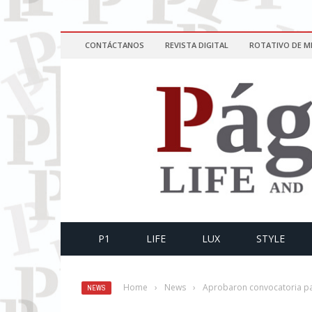
CONTÁCTANOS
REVISTA DIGITAL
ROTATIVO DE M
P1
LIFE
LUX
STYLE
Home
›
News
›
Aprobaron convocatoria par
NEWS