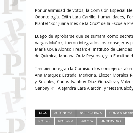
Por unanimidad de votos, la Comisión Especial Elec
Odontología, Edith Lara Carrillo; Humanidades, Fe
Plantel “Sor Juana Inés de la Cruz” de la Escuela Pr
Luego de aprobarse que se sumara como secretario
Vargas Muñoz, fueron integrados los consejeros pr
María Uxua Alonso Fresán; el Instituto de Ciencia
de Química, Mariana Ortiz Reynoso, y la Facultad 
También integran la Comisión los consejeros alum
Ana Márquez Estrada; Medicina, Eliezer Morales R
y Sociales, Carlos Ivanhov Díaz González y Valer
Garibay K”., Alejandra Lara Alarcón, y “Nezahualcóy
TAGS
AUTONOMA
BARRERA BACA
CONVOCATORI
RECTOR
RECTORÍA
UAEMEX
UNIVERSIDAD