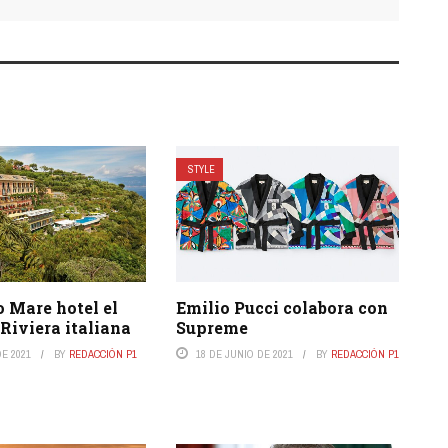
STYLE
 Mare hotel el
Emilio Pucci colabora con
 Riviera italiana
Supreme
E 2021
BY
REDACCIÓN P1
18 DE JUNIO DE 2021
BY
REDACCIÓN P1