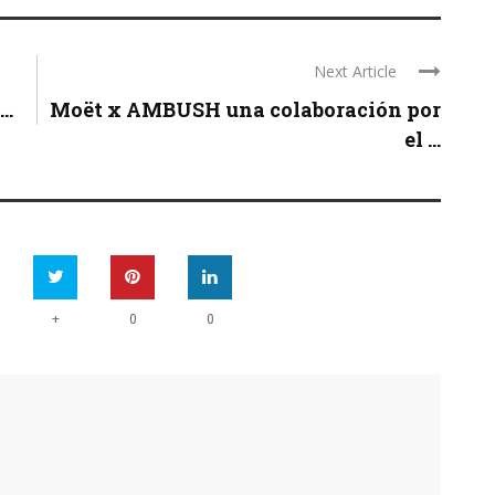
Next Article
..
Moët x AMBUSH una colaboración por
el ...
+
0
0