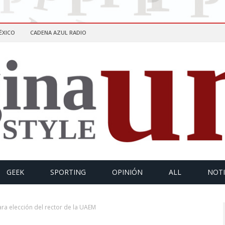
ÉXICO
CADENA AZUL RADIO
GEEK
SPORTING
OPINIÓN
ALL
NOTI
a elección del rector de la UAEM