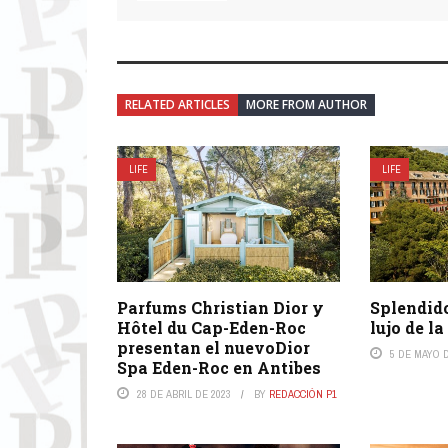
RELATED ARTICLES
MORE FROM AUTHOR
LIFE
LIFE
Parfums Christian Dior y
Splendido
Hôtel du Cap-Eden-Roc
lujo de la
presentan el nuevoDior
5 DE MAYO D
Spa Eden-Roc en Antibes
28 DE ABRIL DE 2023
BY
REDACCIÓN P1