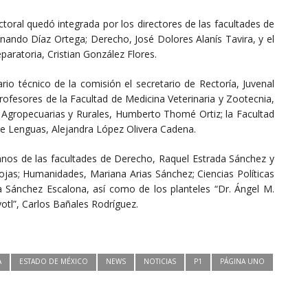
toral quedó integrada por los directores de las facultades de
rnando Díaz Ortega; Derecho, José Dolores Alanís Tavira, y el
eparatoria, Cristian González Flores.
 técnico de la comisión el secretario de Rectoría, Juvenal
ofesores de la Facultad de Medicina Veterinaria y Zootecnia,
s Agropecuarias y Rurales, Humberto Thomé Ortiz; la Facultad
de Lenguas, Alejandra López Olivera Cadena.
nos de las facultades de Derecho, Raquel Estrada Sánchez y
ojas; Humanidades, Mariana Arias Sánchez; Ciencias Políticas
ia Sánchez Escalona, así como de los planteles “Dr. Ángel M.
otl”, Carlos Bañales Rodríguez.
A
ESTADO DE MÉXICO
NEWS
NOTICIAS
P1
PÁGINA UNO