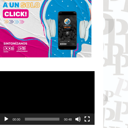
Reproductor
de
vídeo
00:00
00:48