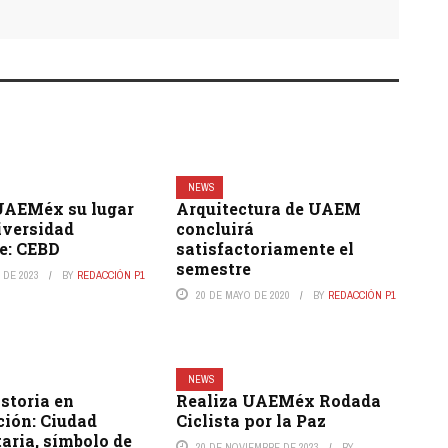
NEWS
UAEMéx su lugar
Arquitectura de UAEM
versidad
concluirá
e: CEBD
satisfactoriamente el
semestre
 DE 2023
BY
REDACCIÓN P1
20 DE MAYO DE 2020
BY
REDACCIÓN P1
NEWS
storia en
Realiza UAEMéx Rodada
ción: Ciudad
Ciclista por la Paz
aria, símbolo de
20 DE NOVIEMBRE DE 2023
BY