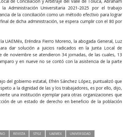
Local de Conciliación y Arbitraje del Valle de Toluca, Abraham
 la Administración Universitaria 2021-2025 por el trabajo
ancia de la conciliación como un método efectivo para lograr
l final de dicha administración, se espera cumplir con el 80 por
e la UAEMéx, Eréndira Fierro Moreno, la abogada General, Luz
ara dar solución a juicios radicados en la Junta Local de
orte de noviembre se atendieron 34 jornadas, de las cuales, 13
amparo y en nueve no se contó con la asistencia de la parte
ajo del gobierno estatal, Efrén Sánchez López, puntualizó que
speto a la dignidad de las y los trabajadores, es por ello, dijo,
ierte una institución ejemplar para otras organizaciones que
ucción de un estado de derecho en beneficio de la población
UNO
REVISTA
STYLE
UAEMEX
UNIVERSIDAD