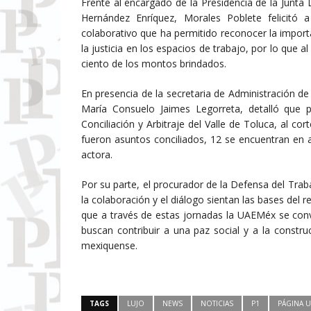
Frente al encargado de la Presidencia de la Junta 
Hernández Enríquez, Morales Poblete felicitó a
colaborativo que ha permitido reconocer la import
la justicia en los espacios de trabajo, por lo que a
ciento de los montos brindados.
En presencia de la secretaria de Administración d
María Consuelo Jaimes Legorreta, detalló que p
Conciliación y Arbitraje del Valle de Toluca, al c
fueron asuntos conciliados, 12 se encuentran en 
actora.
Por su parte, el procurador de la Defensa del Trab
la colaboración y el diálogo sientan las bases del re
que a través de estas jornadas la UAEMéx se conv
buscan contribuir a una paz social y a la constr
mexiquense.
TAGS
LUJO
NEWS
NOTICIAS
P1
PÁGINA 