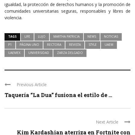
igualdad, la protección de derechos humanos y la promoción de
comunidades universitarias seguras, responsables y libres de
violencia.
TAGS
LIFE
LUJO
MARTHA PATRICIA
NEWS
NOTICIAS
P1
PÁGINA UNO
RECTORA
REVISTA
STYLE
UAEM
UAEMEX
UNIVERSIDAD
ZARZA DELGADO
Previous Article
Taquería “La Dua” fusiona el estilo de ...
Next Article
Kim Kardashian aterriza en Fortnite con