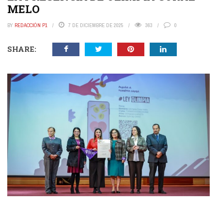
MELO
BY
REDACCIÓN P1
7 DE DICIEMBRE DE 2025
363
0
SHARE: