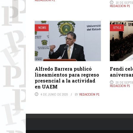
REDACCIÓN P1
18 DE SEPT
REDACCIÓN P1
NEWS
STYLE
Alfredo Barrera publicó
Fendi cele
lineamientos para regreso
aniversar
presencial a la actividad
28 DE SEPT
en UAEM
REDACCIÓN P1
4 DE JUNIO DE 2020
BY
REDACCIÓN P1