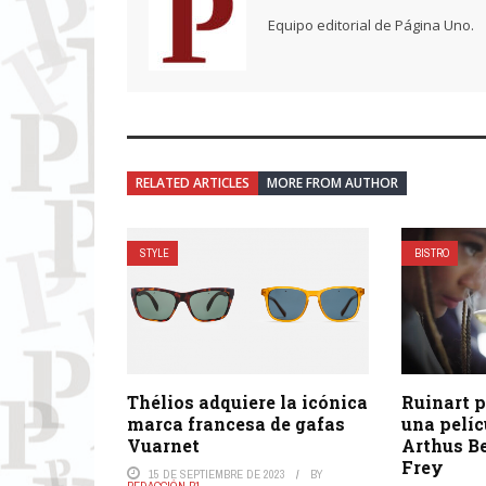
Equipo editorial de Página Uno.
RELATED ARTICLES
MORE FROM AUTHOR
STYLE
BISTRO
Thélios adquiere la icónica
Ruinart p
marca francesa de gafas
una pelíc
Vuarnet
Arthus B
Frey
15 DE SEPTIEMBRE DE 2023
BY