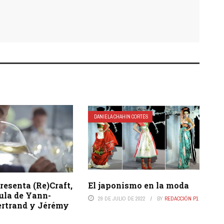
DANIELA CHAHIN CORTÉS
resenta (Re)Craft,
El japonismo en la moda
ula de Yann-
29 DE JULIO DE 2022
BY
REDACCIÓN P1
ertrand y Jérémy