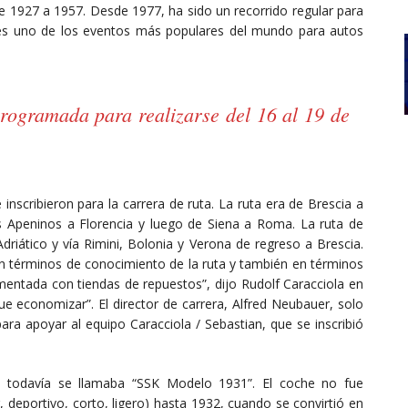
 de 1927 a 1957. Desde 1977, ha sido un recorrido regular para
, es uno de los eventos más populares del mundo para autos
programada para realizarse del 16 al 19 de
nscribieron para la carrera de ruta. La ruta era de Brescia a
os Apeninos a Florencia y luego de Siena a Roma. La ruta de
driático y vía Rimini, Bolonia y Verona de regreso a Brescia.
en términos de conocimiento de la ruta y también en términos
mentada con tiendas de repuestos”, dijo Rudolf Caracciola en
ue economizar”. El director de carrera, Alfred Neubauer, solo
para apoyar al equipo Caracciola / Sebastian, que se inscribió
as todavía se llamaba “SSK Modelo 1931”. El coche no fue
 deportivo, corto, ligero) hasta 1932, cuando se convirtió en