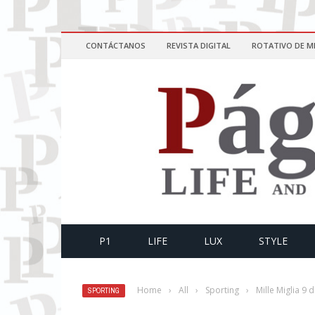
CONTÁCTANOS
REVISTA DIGITAL
ROTATIVO DE M
P1
LIFE
LUX
STYLE
Home
›
All
›
Sporting
›
Mille Miglia 9 
SPORTING