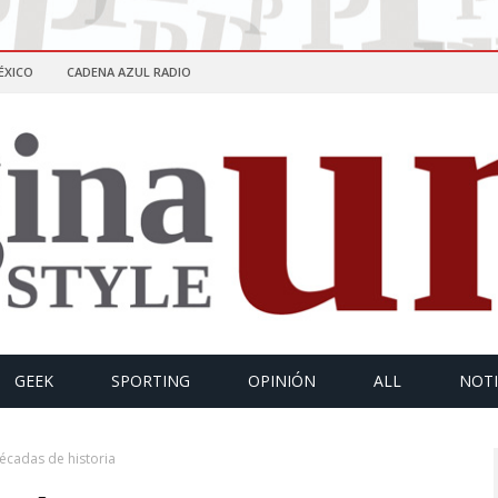
ÉXICO
CADENA AZUL RADIO
GEEK
SPORTING
OPINIÓN
ALL
NOTI
décadas de historia