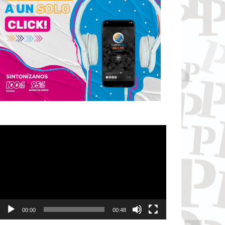
Reproductor
de
vídeo
00:00
00:48