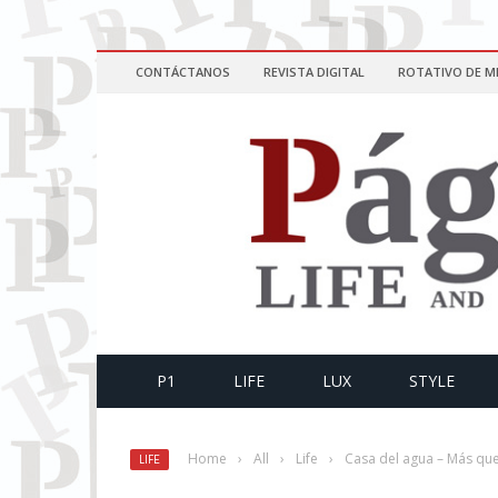
CONTÁCTANOS
REVISTA DIGITAL
ROTATIVO DE M
P1
LIFE
LUX
STYLE
Home
›
All
›
Life
›
Casa del agua – Más qu
LIFE