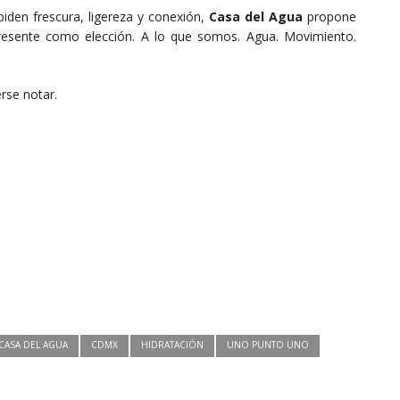
iden frescura, ligereza y conexión,
Casa del Agua
propone
presente como elección. A lo que somos. Agua. Movimiento.
rse notar.
CASA DEL AGUA
CDMX
HIDRATACIÓN
UNO PUNTO UNO