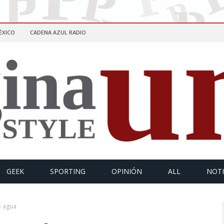
ÉXICO
CADENA AZUL RADIO
GEEK
SPORTING
OPINIÓN
ALL
NOTI
e agua