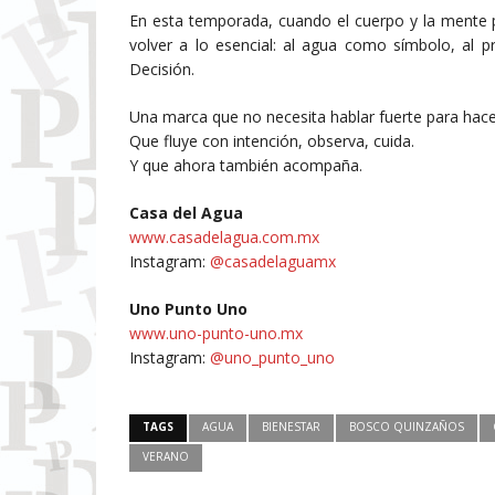
En esta temporada, cuando el cuerpo y la mente p
volver a lo esencial: al agua como símbolo, al 
Decisión.
Una marca que no necesita hablar fuerte para hace
Que fluye con intención, observa, cuida.
Y que ahora también acompaña.
Casa del Agua
www.casadelagua.com.mx
Instagram:
@casadelaguamx
Uno Punto Uno
www.uno-punto-uno.mx
Instagram:
@uno_punto_uno
TAGS
AGUA
BIENESTAR
BOSCO QUINZAÑOS
VERANO