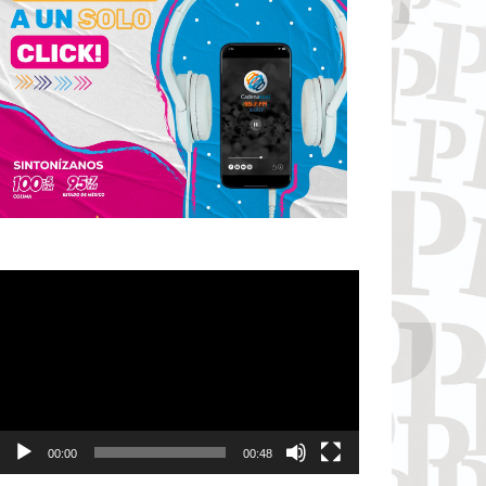
Reproductor
de
vídeo
00:00
00:48