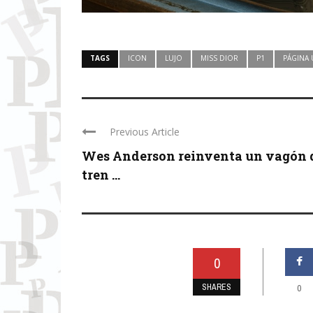
TAGS
ICON
LUJO
MISS DIOR
P1
PÁGINA
Previous Article
Wes Anderson reinventa un vagón 
tren ...
0
SHARES
0