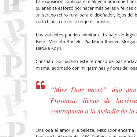
La exposición continúa el diálogo íntimo que Christ
quienes se esforzó por hacer más bellas y felices c
un sereno retiro rural para el diseñador, lejos del 
carta blanca de doce mujeres artistas.
Los visitantes pueden admirar el trabajo de Ingr
Beck, Marcella Barceló, Pia Maria Raeder, Morgan
Haruka Kojin.
Christian Dior diseñó este remanso de paz enclav
misma, adornado con mil jazmines y flores de rosa
“Miss Dior nació”, dijo una
Provenza, llenas de luciér
contrapunto a la melodía de la 
Una oda al amor y la belleza, Miss Dior encarna l
Look en la década de 1950. Soñaba, dijo, con “ver 