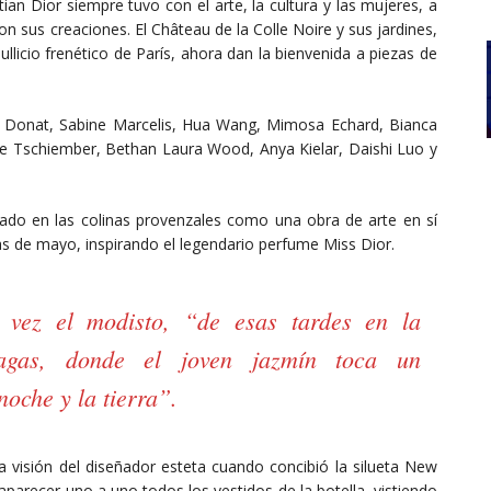
ian Dior siempre tuvo con el arte, la cultura y las mujeres, a
on sus creaciones. El Château de la Colle Noire y sus jardines,
bullicio frenético de París, ahora dan la bienvenida a piezas de
id Donat, Sabine Marcelis, Hua Wang, Mimosa Echard, Bianca
e Tschiember, Bethan Laura Wood, Anya Kielar, Daishi Luo y
ado en las colinas provenzales como una obra de arte en sí
s de mayo, inspirando el legendario perfume Miss Dior.
 vez el modisto, “de esas tardes en la
nagas, donde el joven jazmín toca un
noche y la tierra”.
a visión del diseñador esteta cuando concibió la silueta New
aparecer uno a uno todos los vestidos de la botella, vistiendo