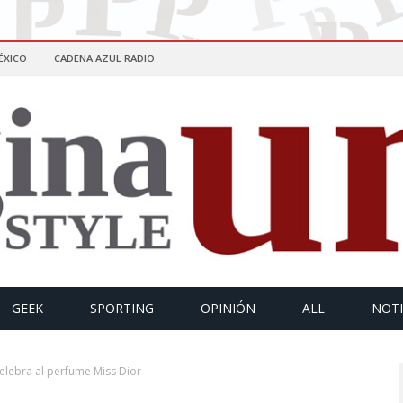
ÉXICO
CADENA AZUL RADIO
GEEK
SPORTING
OPINIÓN
ALL
NOTI
celebra al perfume Miss Dior