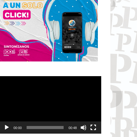
Reproductor
de
vídeo
00:00
00:48