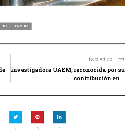
 UNO
PARFUM
Next Article
de
investigadora UAEM, reconocida por su
contribución en ...
+
0
0