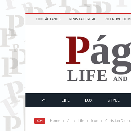
CONTÁCTANOS
REVISTA DIGITAL
ROTATIVO DE M
P1
LIFE
LUX
STYLE
Home
›
All
›
Life
›
Icon
›
Christian Dior 
ICON