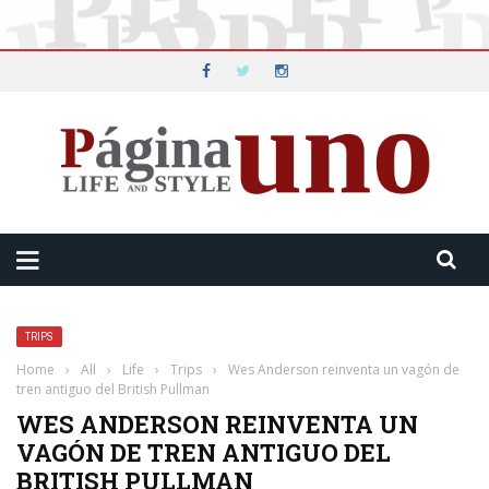
TRIPS
Home
›
All
›
Life
›
Trips
›
Wes Anderson reinventa un vagón de
tren antiguo del British Pullman
WES ANDERSON REINVENTA UN
VAGÓN DE TREN ANTIGUO DEL
BRITISH PULLMAN