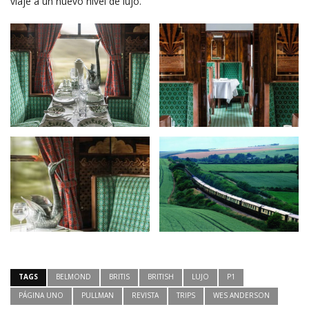
viaje a un nuevo nivel de lujo.
TAGS
BELMOND
BRITIS
BRITISH
LUJO
P1
PÁGINA UNO
PULLMAN
REVISTA
TRIPS
WES ANDERSON