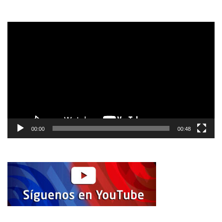
Reproductor
de
vídeo
00:00
00:48