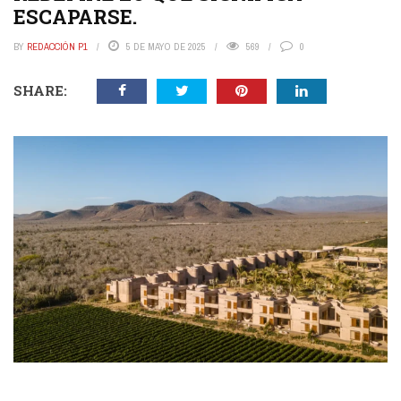
ESCAPARSE.
BY
REDACCIÓN P1
5 DE MAYO DE 2025
569
0
SHARE: