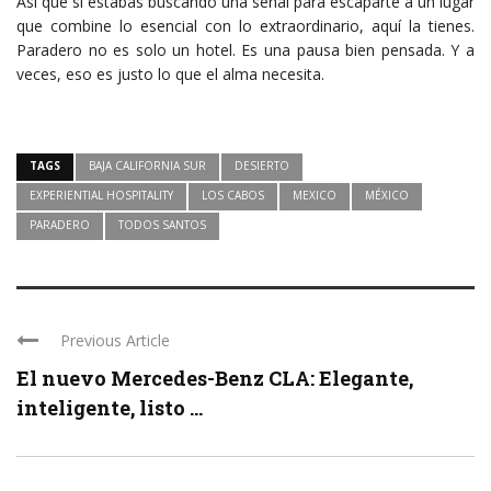
Así que si estabas buscando una señal para escaparte a un lugar
que combine lo esencial con lo extraordinario, aquí la tienes.
Paradero no es solo un hotel. Es una pausa bien pensada. Y a
veces, eso es justo lo que el alma necesita.
TAGS
BAJA CALIFORNIA SUR
DESIERTO
EXPERIENTIAL HOSPITALITY
LOS CABOS
MEXICO
MÉXICO
PARADERO
TODOS SANTOS
Previous Article
El nuevo Mercedes-Benz CLA: Elegante,
inteligente, listo ...