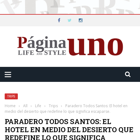
TRIPS
Home
›
All
›
Life
›
Trips
›
Paradero Todos Santos: El hotel en
medio del desierto que redefine lo que significa escaparse.
PARADERO TODOS SANTOS: EL
HOTEL EN MEDIO DEL DESIERTO QUE
REDEFINE LO QUE SIGNIFICA