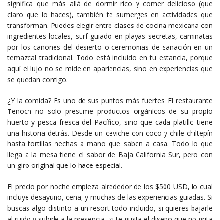
significa que más allá de dormir rico y comer delicioso (que
claro que lo haces), también te sumerges en actividades que
transforman. Puedes elegir entre clases de cocina mexicana con
ingredientes locales, surf guiado en playas secretas, caminatas
por los cañones del desierto o ceremonias de sanación en un
temazcal tradicional. Todo está incluido en tu estancia, porque
aquí el lujo no se mide en apariencias, sino en experiencias que
se quedan contigo.
¿Y la comida? Es uno de sus puntos más fuertes. El restaurante
Tenoch no solo presume productos orgánicos de su propio
huerto y pesca fresca del Pacífico, sino que cada platillo tiene
una historia detrás. Desde un ceviche con coco y chile chiltepín
hasta tortillas hechas a mano que saben a casa. Todo lo que
llega a la mesa tiene el sabor de Baja California Sur, pero con
un giro original que lo hace especial.
El precio por noche empieza alrededor de los $500 USD, lo cual
incluye desayuno, cena, y muchas de las experiencias guiadas. Si
buscas algo distinto a un resort todo incluido, si quieres bajarle
al ruido y subirle a la presencia, si te gusta el diseño que no grita