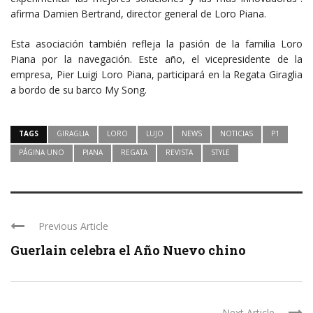
afirma Damien Bertrand, director general de Loro Piana.
Esta asociación también refleja la pasión de la familia Loro
Piana por la navegación. Este año, el vicepresidente de la
empresa, Pier Luigi Loro Piana, participará en la Regata Giraglia
a bordo de su barco My Song.
TAGS
GIRAGLIA
LORO
LUJO
NEWS
NOTICIAS
P1
PÁGINA UNO
PIANA
REGATA
REVISTA
STYLE
Previous Article
Guerlain celebra el Año Nuevo chino
Next Article