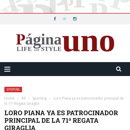
SPORTING
Home
›
All
›
Sporting
›
Loro Piana ya es patrocinador principal de
la 71ª Regata Giraglia
LORO PIANA YA ES PATROCINADOR
PRINCIPAL DE LA 71ª REGATA
GIRAGLIA