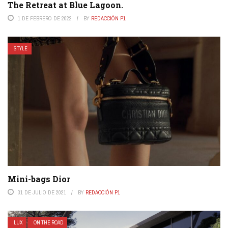
The Retreat at Blue Lagoon.
1 DE FEBRERO DE 2022
BY
REDACCIÓN P1
STYLE
Mini-bags Dior
31 DE JULIO DE 2021
BY
REDACCIÓN P1
LUX
ON THE ROAD