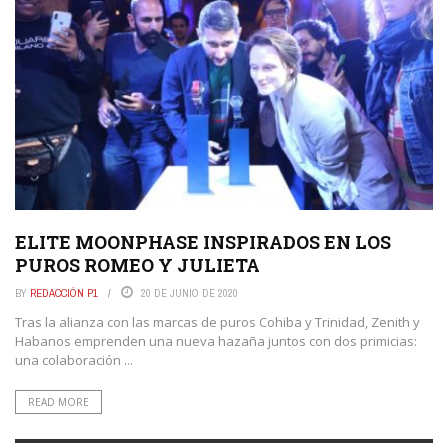
ELITE MOONPHASE INSPIRADOS EN LOS
PUROS ROMEO Y JULIETA
BY
REDACCIÓN P1
20 DE JUNIO DE 2020
Tras la alianza con las marcas de puros Cohiba y Trinidad, Zenith y
Habanos emprenden una nueva hazaña juntos con dos primicias:
una colaboración ...
READ MORE