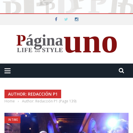
AUTHOR: REDACCIÓN P1
Home
›
Author: Redacción P1
(Page 139)
IN TIME