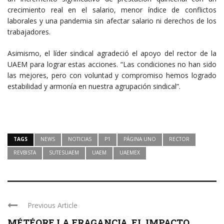
crecimiento real en el salario, menor índice de conflictos
laborales y una pandemia sin afectar salario ni derechos de los
trabajadores.
Asimismo, el líder sindical agradeció el apoyo del rector de la
UAEM para lograr estas acciones. “Las condiciones no han sido
las mejores, pero con voluntad y compromiso hemos logrado
estabilidad y armonía en nuestra agrupación sindical”.
TAGS
NEWS
NOTICIAS
P1
PÁGINA UNO
RECTOR
REVBISTA
SUTESUAEM
UAEM
UAEMEX
Previous Article
MÉTÉORE LA FRAGANCIA, EL IMPACTO