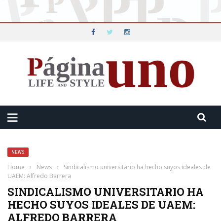
NEWS
Home
›
News
›
Sindicalismo universitario ha hecho suyos ideales de
UAEM: Alfredo Barrera
SINDICALISMO UNIVERSITARIO HA
HECHO SUYOS IDEALES DE UAEM:
ALFREDO BARRERA