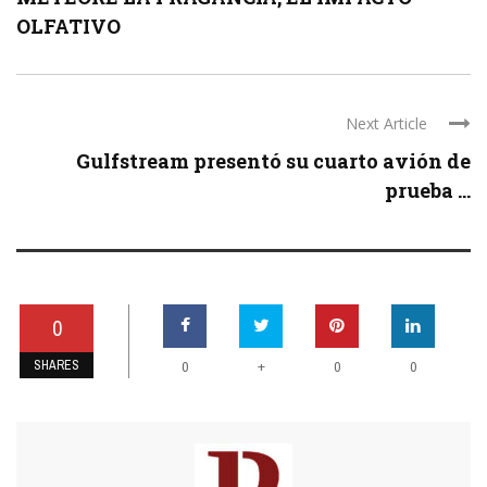
OLFATIVO
Next Article
Gulfstream presentó su cuarto avión de
prueba ...
0
SHARES
+
0
0
0