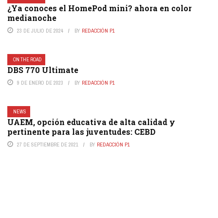
¿Ya conoces el HomePod mini? ahora en color
medianoche
23 DE JULIO DE 2024
BY
REDACCIÓN P1
ON THE ROAD
DBS 770 Ultimate
9 DE ENERO DE 2023
BY
REDACCIÓN P1
NEWS
UAEM, opción educativa de alta calidad y
pertinente para las juventudes: CEBD
27 DE SEPTIEMBRE DE 2021
BY
REDACCIÓN P1