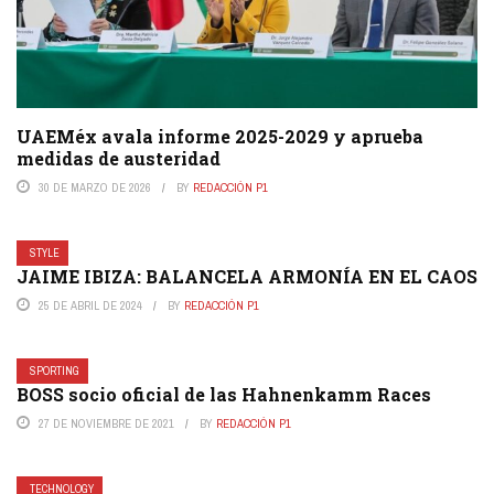
UAEMéx avala informe 2025-2029 y aprueba
medidas de austeridad
30 DE MARZO DE 2026
BY
REDACCIÓN P1
STYLE
JAIME IBIZA: BALANCELA ARMONÍA EN EL CAOS
25 DE ABRIL DE 2024
BY
REDACCIÓN P1
SPORTING
BOSS socio oficial de las Hahnenkamm Races
27 DE NOVIEMBRE DE 2021
BY
REDACCIÓN P1
TECHNOLOGY