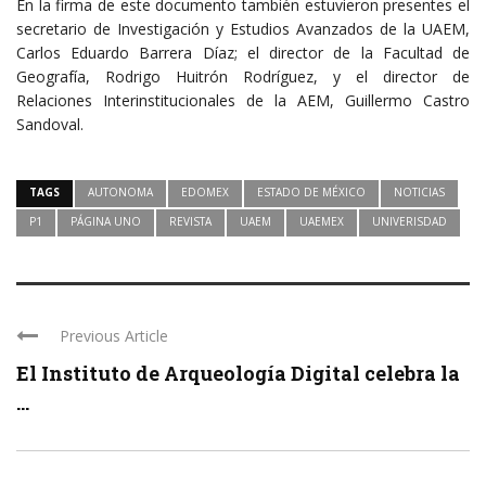
En la firma de este documento también estuvieron presentes el
secretario de Investigación y Estudios Avanzados de la UAEM,
Carlos Eduardo Barrera Díaz; el director de la Facultad de
Geografía, Rodrigo Huitrón Rodríguez, y el director de
Relaciones Interinstitucionales de la AEM, Guillermo Castro
Sandoval.
TAGS
AUTONOMA
EDOMEX
ESTADO DE MÉXICO
NOTICIAS
P1
PÁGINA UNO
REVISTA
UAEM
UAEMEX
UNIVERISDAD
Previous Article
El Instituto de Arqueología Digital celebra la
...