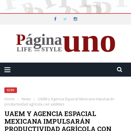
NEWS
Home
›
News
›
UAEM y Agencia Espacial Mexicana impulsarán
productividad agrícola con satélites
UAEM Y AGENCIA ESPACIAL
MEXICANA IMPULSARÁN
PRODUCTIVIDAD AGRÍCOLA CON