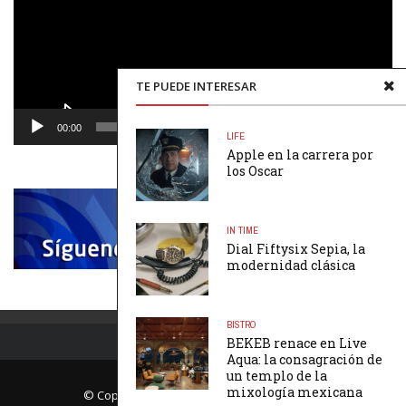
TE PUEDE INTERESAR
00:00
00:48
LIFE
Apple en la carrera por
los Oscar
IN TIME
Dial Fiftysix Sepia, la
modernidad clásica
BISTRO
BEKEB renace en Live
Aqua: la consagración de
un templo de la
mixología mexicana
© Copyright Página Uno. All rights reserved.