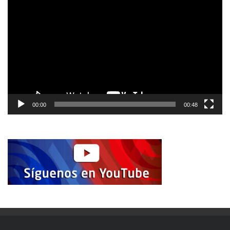
de
vídeo
00:00
00:48