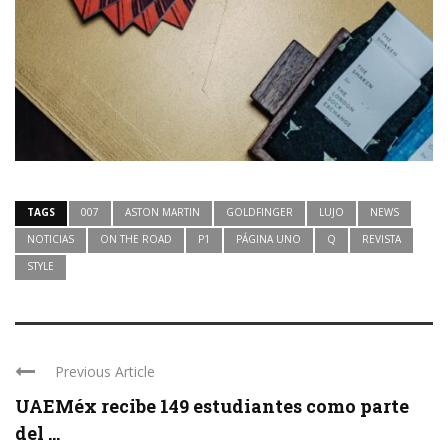
TAGS
007
ASTON MARTIN
GOLDFINGER
LUJO
NEWS
NOTICIAS
ON THE ROAD
P1
PÁGINA UNO
Q
REVISTA
STYLE
Previous Article
UAEMéx recibe 149 estudiantes como parte
del ...