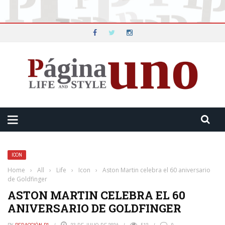
ICON
Home
›
All
›
Life
›
Icon
›
Aston Martin celebra el 60 aniversario
de Goldfinger
ASTON MARTIN CELEBRA EL 60
ANIVERSARIO DE GOLDFINGER