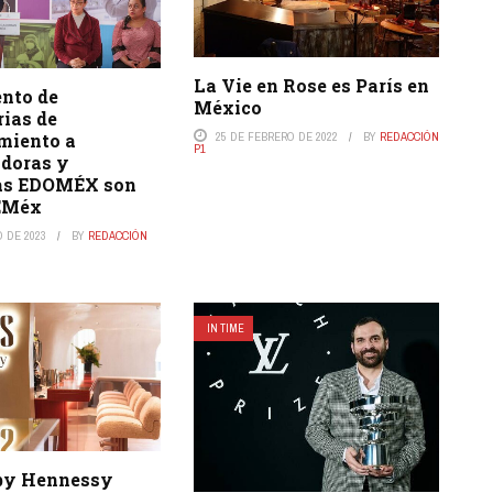
La Vie en Rose es París en
ento de
México
rias de
miento a
25 DE FEBRERO DE 2022
BY
REDACCIÓN
P1
adoras y
cas EDOMÉX son
EMéx
O DE 2023
BY
REDACCIÓN
IN TIME
by Hennessy