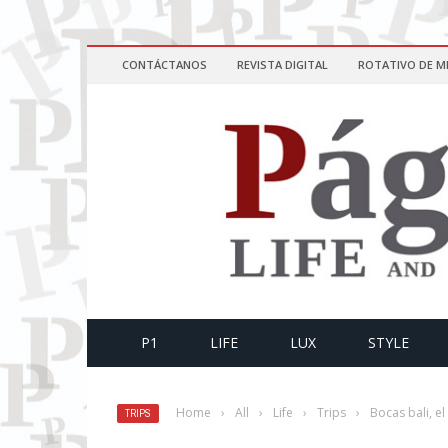
CONTÁCTANOS
REVISTA DIGITAL
ROTATIVO DE M
P1
LIFE
LUX
STYLE
Home
›
All
›
Life
›
Trips
›
Bocas bali, e
TRIPS