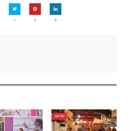
+
0
0
BISTRO