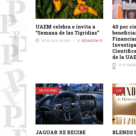
UAEM celebra e invita a
40 por ci
“Semana de las Tigridias”
beneficia
Financia
29 DE JULIO DE 2021
BY
REDACCIÓN P1
Investig
Científi
de la UA
19 DE ENER
P1
ON THE ROAD
LUX
JAGUAR XE RECIBE
BLENDS 