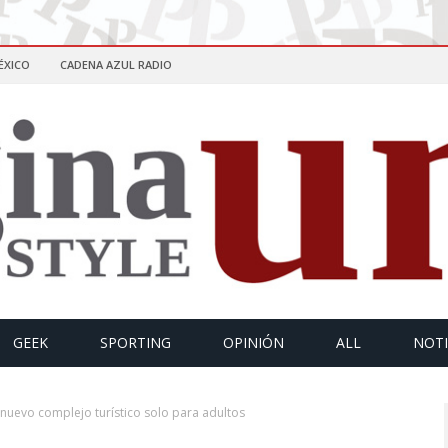
ÉXICO
CADENA AZUL RADIO
GEEK
SPORTING
OPINIÓN
ALL
NOTI
l nuevo complejo turístico solo para adultos