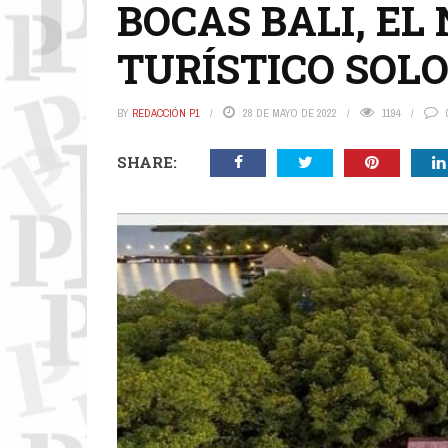
BOCAS BALI, E
TURÍSTICO SOL
BY
REDACCIÓN P1
28 DE MAYO DE 2022
1194
SHARE: