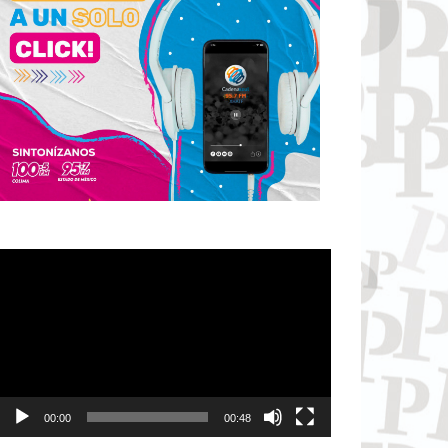
Reproductor
de
vídeo
00:00
00:48