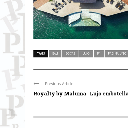
TAGS
BALI
BOCAS
LUJO
P1
PÁGINA UNO
Previous Article
Royalty by Maluma | Lujo embotell