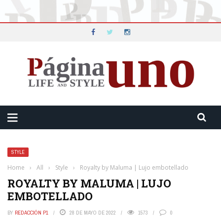
STYLE
Home
›
All
›
Style
›
Royalty by Maluma | Lujo embotellado
ROYALTY BY MALUMA | LUJO
EMBOTELLADO
BY
REDACCIÓN P1
28 DE MAYO DE 2022
1573
0