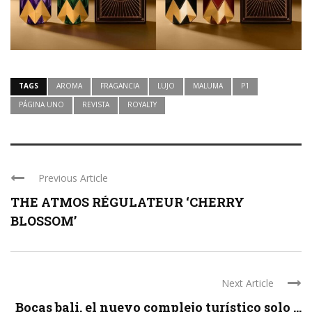
TAGS
AROMA
FRAGANCIA
LUJO
MALUMA
P1
PÁGINA UNO
REVISTA
ROYALTY
Previous Article
THE ATMOS RÉGULATEUR ‘CHERRY
BLOSSOM’
Next Article
Bocas bali, el nuevo complejo turístico solo ...