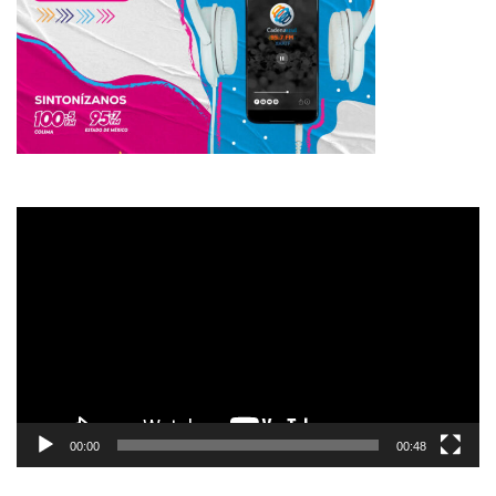
Reproductor
de
vídeo
00:00
00:48