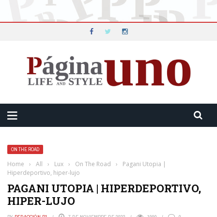
ON THE ROAD
Home
›
All
›
Lux
›
On The Road
›
Pagani Utopia |
Hiperdeportivo, hiper-lujo
PAGANI UTOPIA | HIPERDEPORTIVO,
HIPER-LUJO