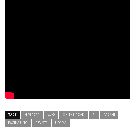
TAGS
HIPERCAR
LUJO
ON THE ROAD
P1
PAGANI
PÁGINA UNO
REVISTA
UTOPIA