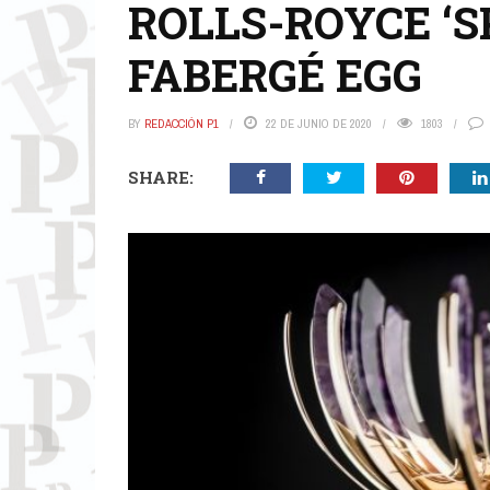
ROLLS-ROYCE ‘S
FABERGÉ EGG
BY
REDACCIÓN P1
22 DE JUNIO DE 2020
1803
SHARE: