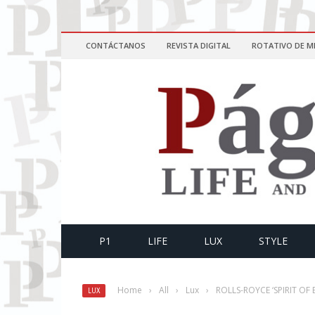
CONTÁCTANOS
REVISTA DIGITAL
ROTATIVO DE M
P1
LIFE
LUX
STYLE
Home
›
All
›
Lux
›
ROLLS-ROYCE ‘SPIRIT OF
LUX