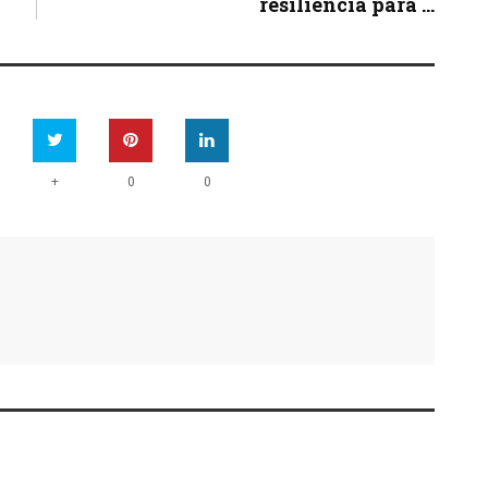
resiliencia para ...
+
0
0