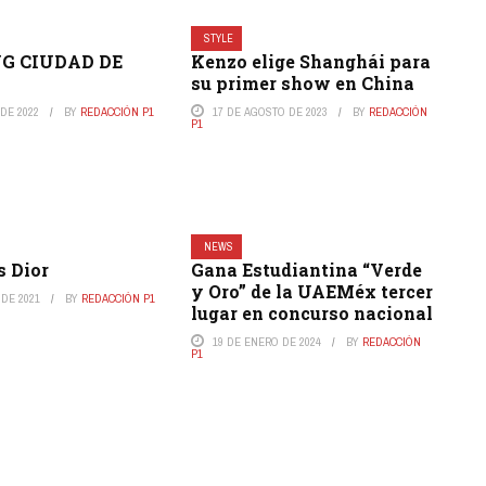
STYLE
NG CIUDAD DE
Kenzo elige Shanghái para
su primer show en China
DE 2022
BY
REDACCIÓN P1
17 DE AGOSTO DE 2023
BY
REDACCIÓN
P1
NEWS
s Dior
Gana Estudiantina “Verde
y Oro” de la UAEMéx tercer
 DE 2021
BY
REDACCIÓN P1
lugar en concurso nacional
19 DE ENERO DE 2024
BY
REDACCIÓN
P1