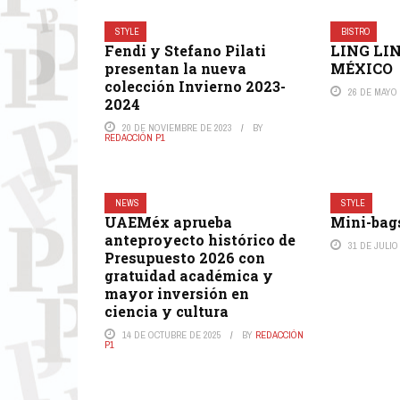
STYLE
BISTRO
Fendi y Stefano Pilati
LING LI
presentan la nueva
MÉXICO
colección Invierno 2023-
26 DE MAYO 
2024
20 DE NOVIEMBRE DE 2023
BY
REDACCIÓN P1
NEWS
STYLE
UAEMéx aprueba
Mini-bag
anteproyecto histórico de
31 DE JULIO
Presupuesto 2026 con
gratuidad académica y
mayor inversión en
ciencia y cultura
14 DE OCTUBRE DE 2025
BY
REDACCIÓN
P1