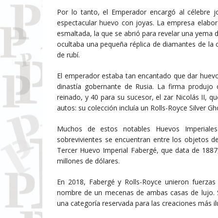
Por lo tanto, el Emperador encargó al célebre 
espectacular huevo con joyas. La empresa elabo
esmaltada, la que se abrió para revelar una yema d
ocultaba una pequeña réplica de diamantes de la 
de rubí.
El emperador estaba tan encantado que dar huevos
dinastía gobernante de Rusia. La firma produjo 
reinado, y 40 para su sucesor, el zar Nicolás II, 
autos: su colección incluía un Rolls-Royce Silver G
Muchos de estos notables Huevos Imperiales
sobrevivientes se encuentran entre los objetos d
Tercer Huevo Imperial Fabergé, que data de 1887
millones de dólares.
En 2018, Fabergé y Rolls-Royce unieron fuerza
nombre de un mecenas de ambas casas de lujo. So
una categoría reservada para las creaciones más i