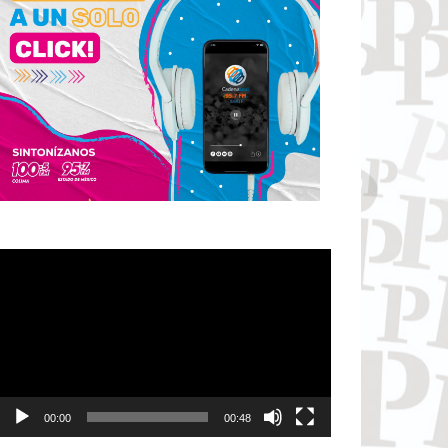
Reproductor
de
vídeo
00:00
00:48