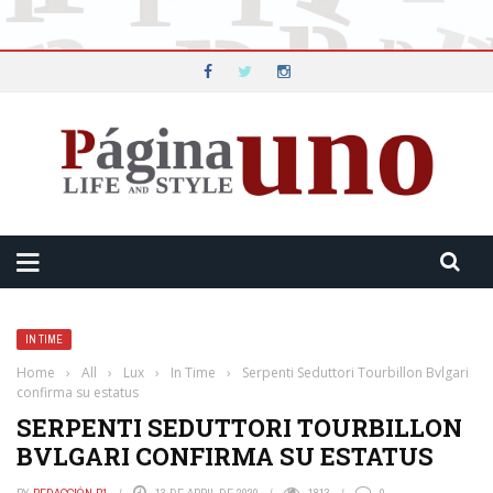
IN TIME
Home
›
All
›
Lux
›
In Time
›
Serpenti Seduttori Tourbillon Bvlgari
confirma su estatus
SERPENTI SEDUTTORI TOURBILLON
BVLGARI CONFIRMA SU ESTATUS