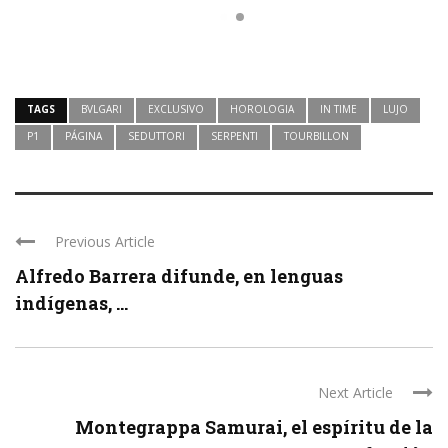
TAGS
BVLGARI
EXCLUSIVO
HOROLOGIA
IN TIME
LUJO
P1
PÁGINA
SEDUTTORI
SERPENTI
TOURBILLON
Previous Article
Alfredo Barrera difunde, en lenguas
indígenas, ...
Next Article
Montegrappa Samurai, el espíritu de la