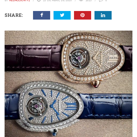
BY
REDACCIÓN P1
13 DE ABRIL DE 2020
1813
0
SHARE: