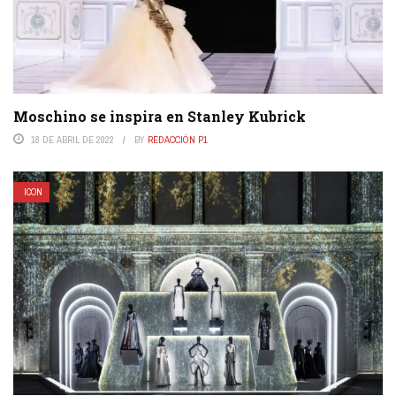
Moschino se inspira en Stanley Kubrick
18 DE ABRIL DE 2022
BY
REDACCIÓN P1
ICON