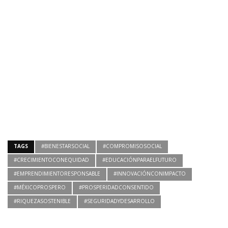
TAGS
#BIENESTARSOCIAL
#COMPROMISOSOCIAL
#CRECIMIENTOCONEQUIDAD
#EDUCACIÓNPARAELFUTURO
#EMPRENDIMIENTORESPONSABLE
#INNOVACIÓNCONIMPACTO
#MÉXICOPROSPERO
#PROSPERIDADCONSENTIDO
#RIQUEZASOSTENIBLE
#SEGURIDADYDESARROLLO