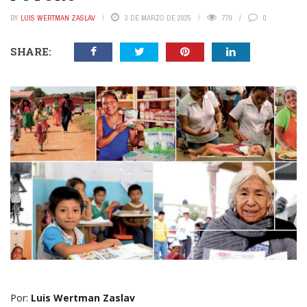
BY
LUIS WERTMAN ZASLAV
3 DE MARZO DE 2025
770
0
SHARE:
Por:
Luis Wertman Zaslav