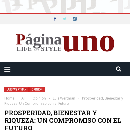
LUIS WERTMAN
OPINIÓN
Home
›
All
›
Opinión
›
Luis Wertman
›
Prosperidad, Bienestar y
Riqueza: Un Compromiso con el Futuro
PROSPERIDAD, BIENESTAR Y
RIQUEZA: UN COMPROMISO CON EL
FUTURO