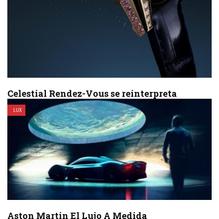
Celestial Rendez-Vous se reinterpreta
BY
REDACCIÓN P1
15 DE OCTUBRE DE 2019
LUX
Para la casa Jaeger-LeCoultre, el cielo nocturno ha sido fuente de
inspiración, no solo por su belleza magnética, sino porque son la
clave de ...
READ MORE
Aston Martin El Lujo A Medida