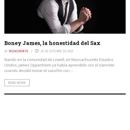
Boney James, la honestidad del Sax
BY
REDACCIÓN P1
22 DE OCTUBRE DE 2019
Nacido en la comunidad de Lowell, en Massachusetts Estados
Unidos, James Oppenheim ya había aprendido con el clarinete
cuando decidió tomar el saxofón con ...
READ MORE