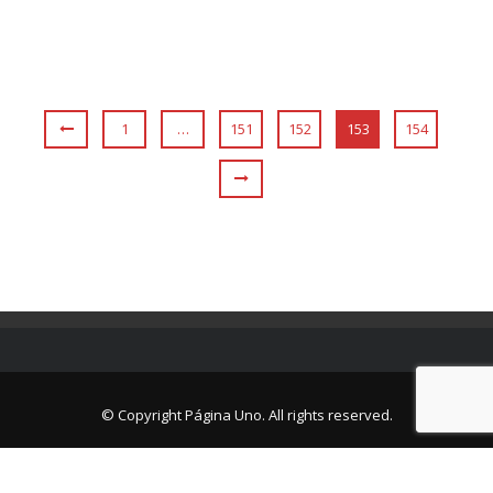
1
…
151
152
153
154
© Copyright Página Uno. All rights reserved.