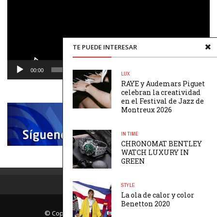
TE PUEDE INTERESAR
00:00
00:48
LUX
RAYE y Audemars Piguet
celebran la creatividad
en el Festival de Jazz de
Montreux 2026
IN TIME
CHRONOMAT BENTLEY
WATCH LUXURY IN
GREEN
STYLE
La ola de calor y color
Benetton 2020
© Copyright Página Uno. All rights reserved.