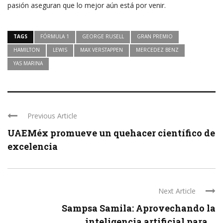
pasión aseguran que lo mejor aún está por venir.
TAGS
FÓRMULA 1
GEORGE RUSELL
GRAN PREMIO
HAMILTON
LEWIS
MAX VERSTAPPEN
MERCEDEZ BENZ
YAS MARINA
Previous Article
UAEMéx promueve un quehacer científico de
excelencia
Next Article
Sampsa Samila: Aprovechando la
inteligencia artificial para ...