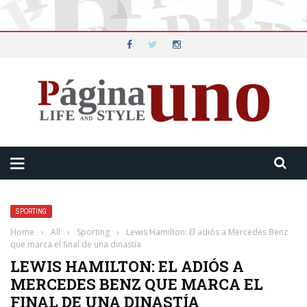
SPORTING
Home
›
All
›
Sporting
›
Lewis Hamilton: El adiós a Mercedes Benz
que marca el final de una dinastía
LEWIS HAMILTON: EL ADIÓS A
MERCEDES BENZ QUE MARCA EL
FINAL DE UNA DINASTÍA