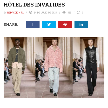
HÔTEL DES INVALIDES
BY
REDACCIÓN P1
14 DE JULIO DE 2023
859
0
SHARE: