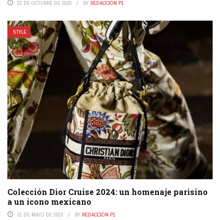
22 DE OCTUBRE DE 2020
BY
REDACCIÓN P1
STYLE
Colección Dior Cruise 2024: un homenaje parisino
a un ícono mexicano
31 DE MAYO DE 2023
BY
REDACCIÓN P1