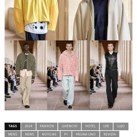
TAGS
2024
FASHION
GIVENCHY
HOTEL
LIFE
LUJO
MENS
NEWS
NOTICIAS
P1
PÁGINA UNO
REVISTA