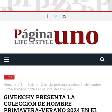
STYLE
Home
›
All
›
Style
›
Givenchy presenta la colección de hombre
Primavera-Verano 2024 en el Hôtel des Invalides
GIVENCHY PRESENTA LA
COLECCIÓN DE HOMBRE
PRIMAVERA-VERANO 2024 EN EL