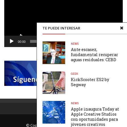
TE PUEDE INTERESAR
00:00
00:48
NEWS
Ante escasez,
fundamental recuperar
aguas residuales: CEBD
GEEK
KickScooter ES2 by
Segway
NEWS
Apple inaugura Today at
Apple Creative Studios
con oportunidades para
jóvenes creativos
© Copyright Página Uno. All rights reserved.