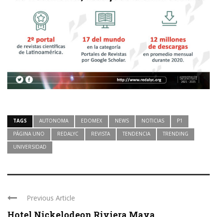
TAGS
AUTONOMA
EDOMEX
NEWS
NOTICIAS
P1
PÁGINA UNO
REDALYC
REVISTA
TENDENCIA
TRENDING
UNIVERSIDAD
Previous Article
Hotel Nickelodeon Riviera Maya