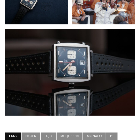
TAGS
HEUER
LUJO
MCQUEEEN
MONACO
P1