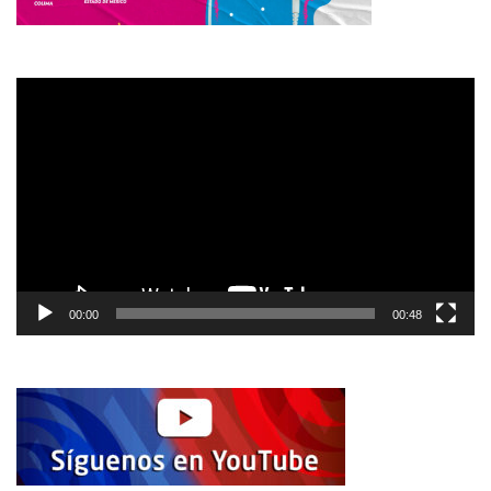
Reproductor
de
vídeo
00:00
00:48