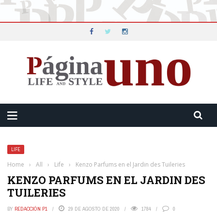
LIFE
Home
›
All
›
Life
›
Kenzo Parfums en el Jardin des Tuileries
KENZO PARFUMS EN EL JARDIN DES
TUILERIES
BY
REDACCIÓN P1
29 DE AGOSTO DE 2020
1784
0