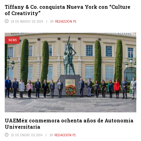
Tiffany & Co. conquista Nueva York con “Culture
of Creativity”
18 DE MARZO DE 2024
BY
REDACCIÓN P1
NEWS
UAEMéx conmemora ochenta años de Autonomía
Universitaria
15 DE ENERO DE 2024
BY
REDACCIÓN P1