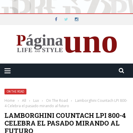
ON THE ROAD
Home
›
All
›
Lux
›
On The Road
›
Lamborghini Countach LPI 800-
4 Celebra el pasado mirando al futuro
LAMBORGHINI COUNTACH LPI 800-4
CELEBRA EL PASADO MIRANDO AL
FUTURO