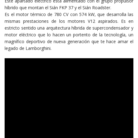
Este apartado eléctrico está alimentado con el grupo propulsor
híbrido que montan el Sián FKP 37 y el Sián Roadster.
Es el motor térmico de 780 CV con 574 kW, que desarrolla las
mismas prestaciones de los motores V12 aspirados. Es en
estricto sentido una arquitectura híbrida de supercondensador y
motor eléctrico que lo hacen un portento de la tecnología, un
magnífico deportivo de nueva generación que te hace amar el
legado de Lamborghini.