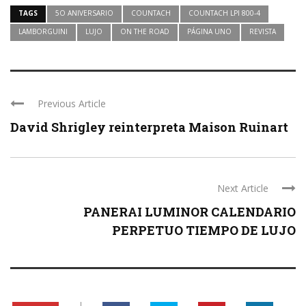
TAGS
5O ANIVERSARIO
COUNTACH
COUNTACH LPI 800-4
LAMBORGUINI
LUJO
ON THE ROAD
PÁGINA UNO
REVISTA
Previous Article
David Shrigley reinterpreta Maison Ruinart
Next Article
PANERAI LUMINOR CALENDARIO
PERPETUO TIEMPO DE LUJO