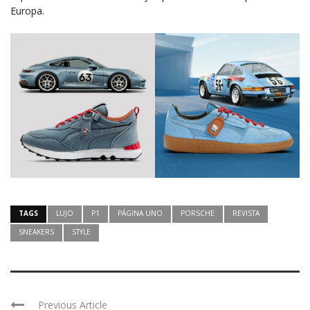
Europa.
TAGS
LUJO
P1
PÁGINA UNO
PORSCHE
REVISTA
SNEAKERS
STYLE
Previous Article