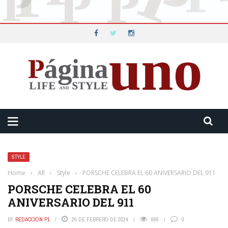
STYLE
Home
›
All
›
Style
›
PORSCHE CELEBRA EL 60 ANIVERSARIO DEL 911
PORSCHE CELEBRA EL 60
ANIVERSARIO DEL 911
BY
REDACCIÓN P1
20 DE FEBRERO DE 2024
666
0