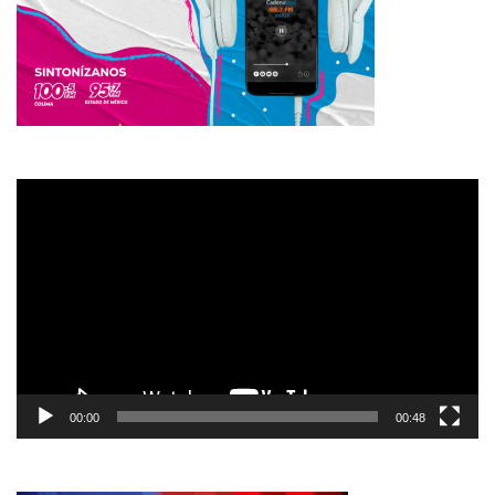
Reproductor
de
vídeo
00:00
00:48