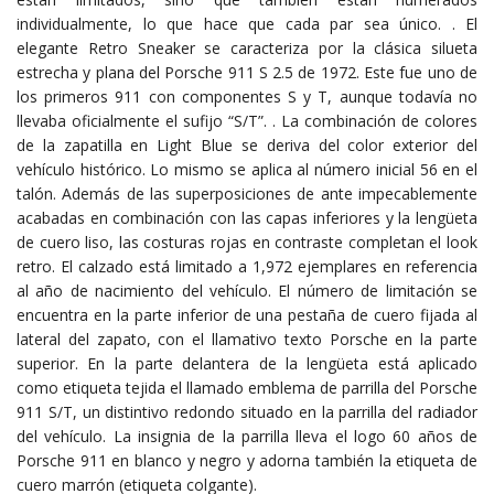
individualmente, lo que hace que cada par sea único. . El
elegante Retro Sneaker se caracteriza por la clásica silueta
estrecha y plana del Porsche 911 S 2.5 de 1972. Este fue uno de
los primeros 911 con componentes S y T, aunque todavía no
llevaba oficialmente el sufijo “S/T”. . La combinación de colores
de la zapatilla en Light Blue se deriva del color exterior del
vehículo histórico. Lo mismo se aplica al número inicial 56 en el
talón. Además de las superposiciones de ante impecablemente
acabadas en combinación con las capas inferiores y la lengüeta
de cuero liso, las costuras rojas en contraste completan el look
retro. El calzado está limitado a 1,972 ejemplares en referencia
al año de nacimiento del vehículo. El número de limitación se
encuentra en la parte inferior de una pestaña de cuero fijada al
lateral del zapato, con el llamativo texto Porsche en la parte
superior. En la parte delantera de la lengüeta está aplicado
como etiqueta tejida el llamado emblema de parrilla del Porsche
911 S/T, un distintivo redondo situado en la parrilla del radiador
del vehículo. La insignia de la parrilla lleva el logo 60 años de
Porsche 911 en blanco y negro y adorna también la etiqueta de
cuero marrón (etiqueta colgante).