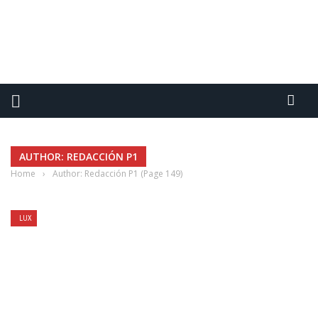
AUTHOR: REDACCIÓN P1
Home
›
Author: Redacción P1
(Page 149)
LUX
REDACCIÓN P1