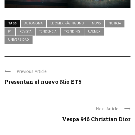
TAGS
AUTONOMA
EDOMEX PÁGINA UNO
NEWS
NOTICIA
P1
REVISTA
TENDENCIA
TRENDING
UAEMEX
UNIVERSIDAD
Previous Article
Presentan el nuevo Nio ET5
Next Article
Vespa 946 Christian Dior