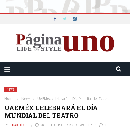
NEWS
Home
›
News
›
UAEMéx celebrará el Día Mundial del Teatro
UAEMÉX CELEBRARÁ EL DÍA
MUNDIAL DEL TEATRO
BY
REDACCIÓN P1
26 DE FEBRERO DE 2022
1032
0