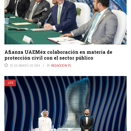
Afianza UAEMéx colaboración en materia de
protección civil con el sector público
25 DE MARZO DE 2024
BY
REDACCIÓN P1
LIFE