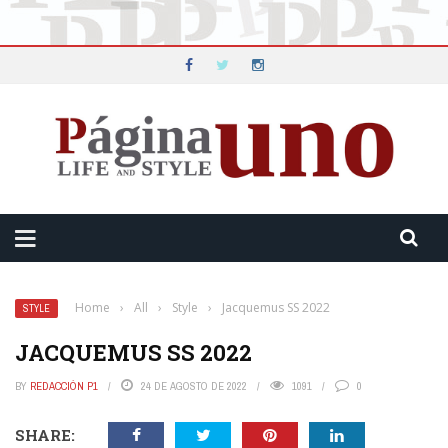
Home
›
All
›
Style
›
Jacquemus SS 2022
STYLE
JACQUEMUS SS 2022
BY
REDACCIÓN P1
24 DE AGOSTO DE 2022
1091
0
SHARE: