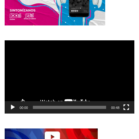
Reproductor
de
vídeo
00:00
00:48