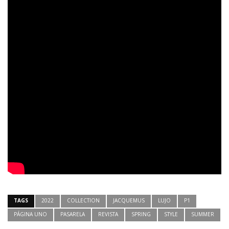
TAGS
2022
COLLECTION
JACQUEMUS
LUJO
P1
PÁGINA UNO
PASARELA
REVISTA
SPRING
STYLE
SUMMER