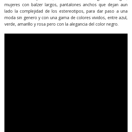
mujeres con balzer largos, pantalones anchos que dejan aun
lado la complejidad de los estereotipos, para dar paso a una
moda sin genero y con una gama de colores vividos, entre azul,
verde, amarillo y rosa pero con la alegancia del color negro.