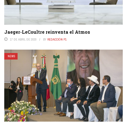
Jaeger-LeCoultre reinventa el Atmos
17 DE ABRIL DE 2020
BY
REDACCIÓN P1
NEWS