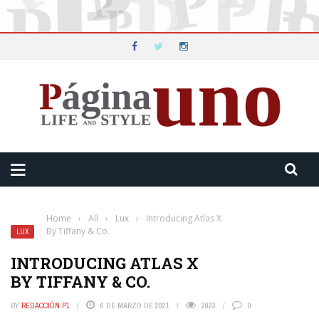
Home
›
All
›
Lux
›
Introducing Atlas X
By Tiffany & Co.
LUX
INTRODUCING ATLAS X
BY TIFFANY & CO.
BY
REDACCIÓN P1
6 DE MARZO DE 2021
2023
0