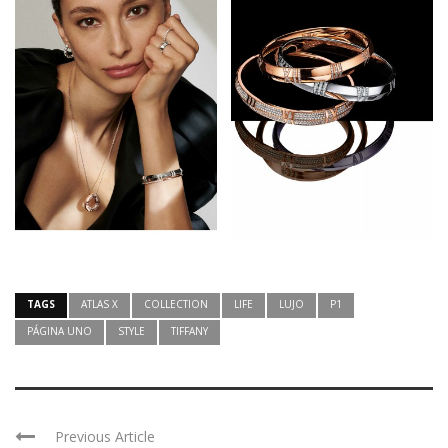
TAGS
ATLAS X
COLLECTION
LIFE
LUJO
P1
PÁGINA UNO
STYLE
TIFFANY
Previous Article